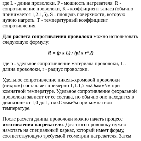
где L - длина проволоки, P - мощность нагревателя, R -
сопротивление проволоки, K - коэффициент запаса (обычно
принимается 1,2-1,5), S - площадь поверхности, которую
нужно нагреть, T - температурный коэффициент
сопротивления.
Для расчета сопротивления проволоки
можно использовать
следующую формулу:
R = (p x L) / (pi x r^2)
где p - удельное сопротивление материала проволоки, L -
длина проволоки, r - радиус проволоки.
Удельное сопротивление никель-хромовой проволоки
(нихром) составляет примерно 1,1-1,5 мкОммм²/м при
комнатной температуре. Удельное сопротивление фехральной
проволоки зависит от ее состава, но обычно оно находится в
диапазоне от 1,0 до 1,5 мкОммм²/м при комнатной
температуре.
После расчета длины проволоки можно начать процесс
изготовления нагревателя
. Для этого проволоку нужно
намотать на специальный каркас, который имеет форму,
соответствующую требуемой геометрии нагревателя. Затем